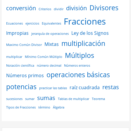
Divisores
conversión
división
Criterios
dividir
Fracciones
Ecuaciones
ejercicios
Equivalentes
Impropias
Ley de los Signos
jerarquía de operaciones
multiplicación
Mixtas
Maximo Común Divisor
Múltiplos
multiplicar
Mínimo Común Múltiplo
Notación científica
número decimal
Números enteros
operaciones básicas
Números primos
potencias
restas
raíz cuadrada
practicar las tablas
sumas
sucesiones
sumar
Tablas de multiplicar
Teorema
Tipos de Fracciones
término
Álgebra
Buscar: