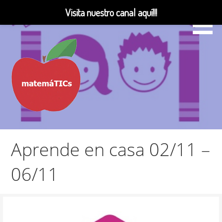
Visita nuestro canal aquí!!!
Saltar
al
contenido
Matemáticas, Educación, YouTube Videos
MatemáTICs
Aprende en casa 02/11 –
06/11