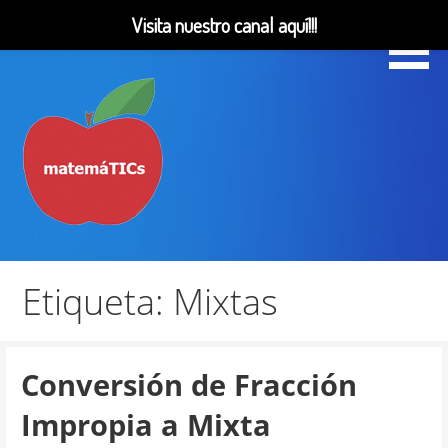
Visita nuestro canal aquí!!!
Saltar
al
contenido
Matemáticas, Educación, YouTube Videos
MatemáTICs
Etiqueta: Mixtas
Conversión de Fracción
Impropia a Mixta