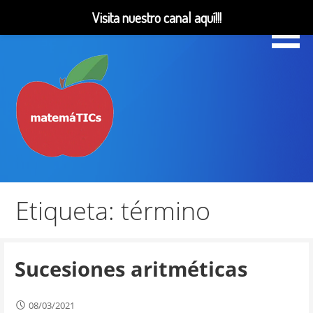
Visita nuestro canal aquí!!!
Saltar
al
contenido
Matemáticas, Educación, YouTube Videos
MatemáTICs
Etiqueta: término
Sucesiones aritméticas
08/03/2021