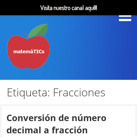
Visita nuestro canal aquí!!!
Saltar
al
contenido
Matemáticas, Educación, YouTube Videos
MatemáTICs
Etiqueta: Fracciones
Conversión de número
decimal a fracción