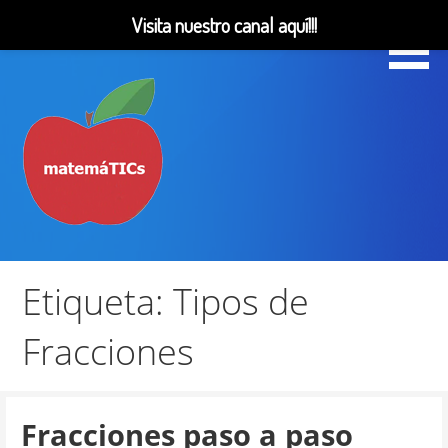
Visita nuestro canal aquí!!!
Saltar
al
contenido
Matemáticas, Educación, YouTube Videos
MatemáTICs
Etiqueta: Tipos de
Fracciones
Fracciones paso a paso