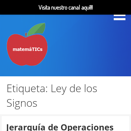
Visita nuestro canal aquí!!!
Saltar
al
contenido
Matemáticas, Educación, YouTube Videos
MatemáTICs
Etiqueta: Ley de los
Signos
Jerarquía de Operaciones