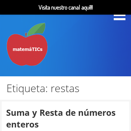
Visita nuestro canal aquí!!!
Saltar
al
contenido
Matemáticas, Educación, YouTube Videos
MatemáTICs
Etiqueta: restas
Suma y Resta de números
enteros