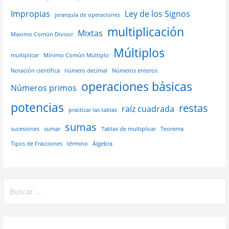
Impropias
Ley de los Signos
jerarquía de operaciones
multiplicación
Mixtas
Maximo Común Divisor
Múltiplos
multiplicar
Mínimo Común Múltiplo
Notación científica
número decimal
Números enteros
operaciones básicas
Números primos
potencias
restas
raíz cuadrada
practicar las tablas
sumas
sucesiones
sumar
Tablas de multiplicar
Teorema
Tipos de Fracciones
término
Álgebra
Buscar: