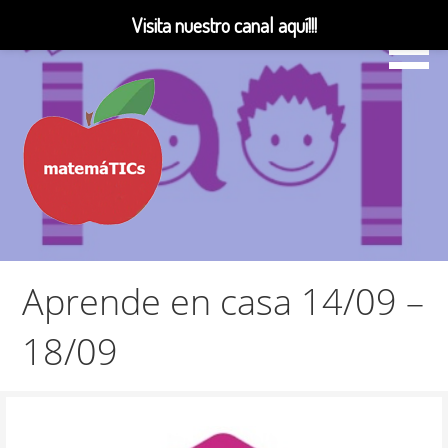
Visita nuestro canal aquí!!!
Saltar
al
contenido
Matemáticas, Educación, YouTube Videos
MatemáTICs
Aprende en casa 14/09 –
18/09