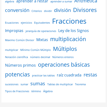
Aritmética
aprender a restar
algebra
aprender a sumar
Divisores
conversión
división
Criterios
dividir
Fracciones
Ecuaciones
ejercicios
Equivalentes
Impropias
Ley de los Signos
jerarquía de operaciones
multiplicación
Mixtas
Maximo Común Divisor
Múltiplos
multiplicar
Mínimo Común Múltiplo
Notación científica
número decimal
Números enteros
operaciones básicas
Números primos
potencias
restas
raíz cuadrada
practicar las tablas
sumas
sucesiones
sumar
Tablas de multiplicar
Teorema
Tipos de Fracciones
término
Álgebra