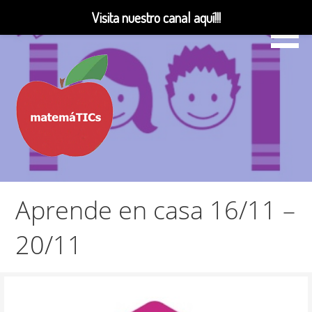
Visita nuestro canal aquí!!!
Saltar
al
contenido
Matemáticas, Educación, YouTube Videos
MatemáTICs
Aprende en casa 16/11 –
20/11