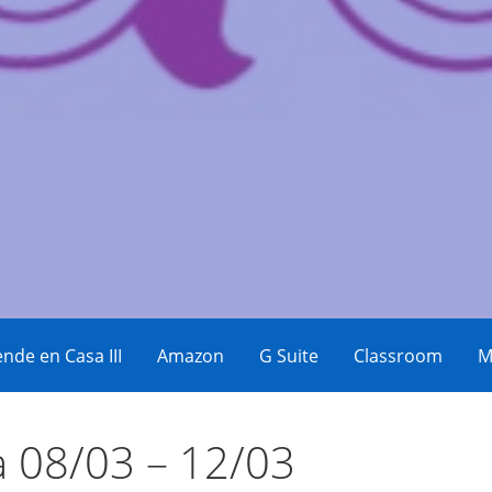
eos
nde en Casa III
Amazon
G Suite
Classroom
M
 08/03 – 12/03