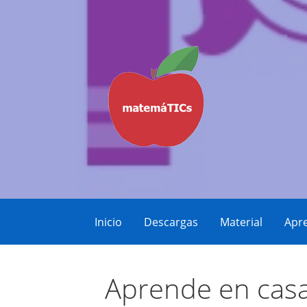
Saltar
al
contenido
Matemáticas, Educación, YouTube Vid
MatemáTICs
Inicio
Descargas
Material
Apre
Aprende en casa