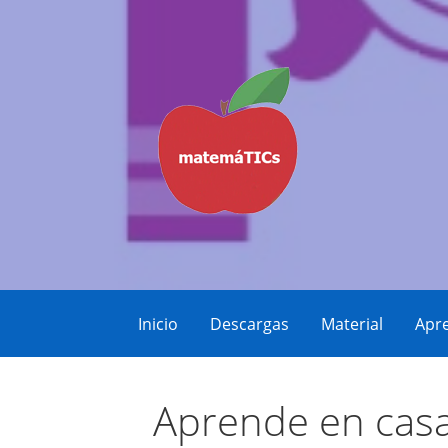
Saltar
al
contenido
Matemáticas, Educación, YouTube Vid
MatemáTICs
Inicio
Descargas
Material
Apre
Aprende en casa