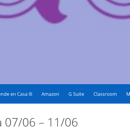
eos
nde en Casa III
Amazon
G Suite
Classroom
M
 07/06 – 11/06