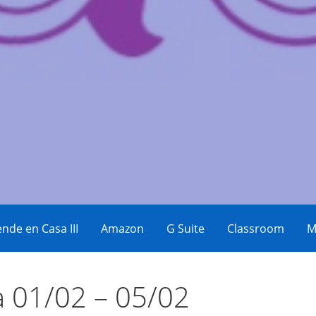
eos
nde en Casa III
Amazon
G Suite
Classroom
M
 01/02 – 05/02