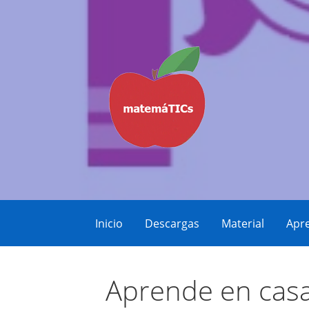
Saltar
al
contenido
Matemáticas, Educación, YouTube Vid
MatemáTICs
Inicio
Descargas
Material
Apre
Aprende en casa