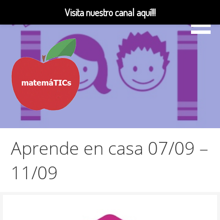
Visita nuestro canal aquí!!!
Saltar
al
contenido
Matemáticas, Educación, YouTube Videos
MatemáTICs
Aprende en casa 07/09 –
11/09