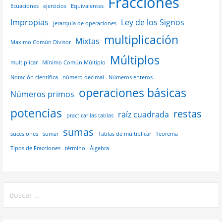
Fracciones
Ecuaciones
ejercicios
Equivalentes
Impropias
Ley de los Signos
jerarquía de operaciones
multiplicación
Mixtas
Maximo Común Divisor
Múltiplos
multiplicar
Mínimo Común Múltiplo
Notación científica
número decimal
Números enteros
operaciones básicas
Números primos
potencias
restas
raíz cuadrada
practicar las tablas
sumas
sucesiones
sumar
Tablas de multiplicar
Teorema
Tipos de Fracciones
término
Álgebra
Buscar: