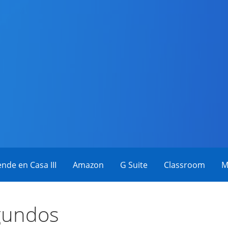
eos
nde en Casa III
Amazon
G Suite
Classroom
M
gundos