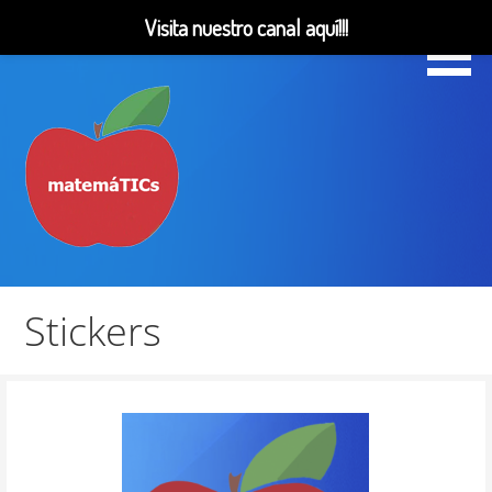
Visita nuestro canal aquí!!!
Saltar
al
contenido
Matemáticas, Educación, YouTube Videos
MatemáTICs
Stickers