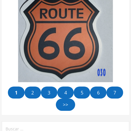
1
2
3
4
5
6
7
>>
Buscar: