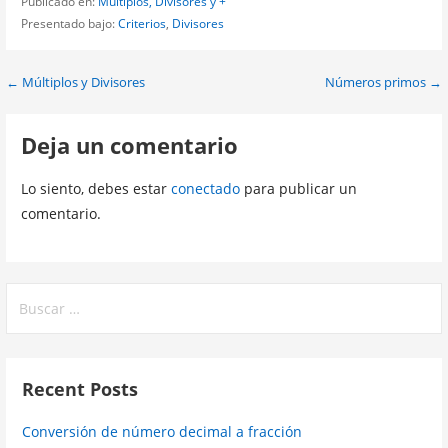
Publicado en:
Múltiplos, Divisores y +
Presentado bajo:
Criterios
,
Divisores
Navegación
← Múltiplos y Divisores
Números primos →
de
Deja un comentario
entradas
Lo siento, debes estar
conectado
para publicar un
comentario.
Buscar:
Recent Posts
Conversión de número decimal a fracción