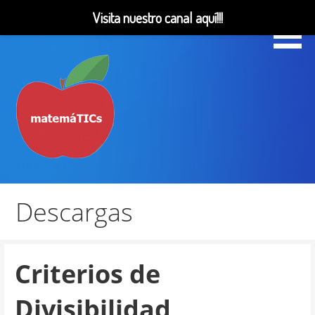
Visita nuestro canal aquí!!!
Saltar
al
contenido
Matemáticas, Educación, YouTube Videos
MatemáTICs
Descargas
Criterios de
Divisibilidad