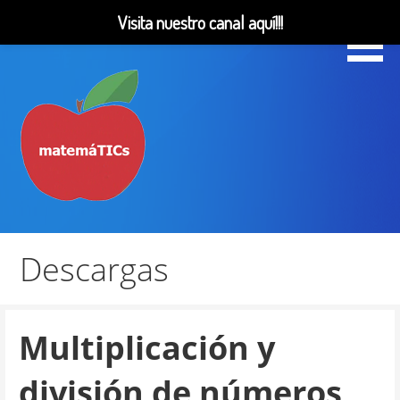
Visita nuestro canal aquí!!!
Saltar
al
contenido
Matemáticas, Educación, YouTube Videos
MatemáTICs
Descargas
Multiplicación y
división de números