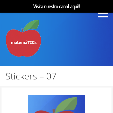
Visita nuestro canal aquí!!!
Saltar
al
contenido
Matemáticas, Educación, YouTube Videos
MatemáTICs
Stickers – 07