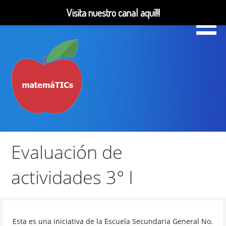
Visita nuestro canal aquí!!!
Saltar
al
contenido
Matemáticas, Educación, YouTube Videos
MatemáTICs
Evaluación de
actividades 3° I
Esta es una iniciativa de la Escuela Secundaria General No.