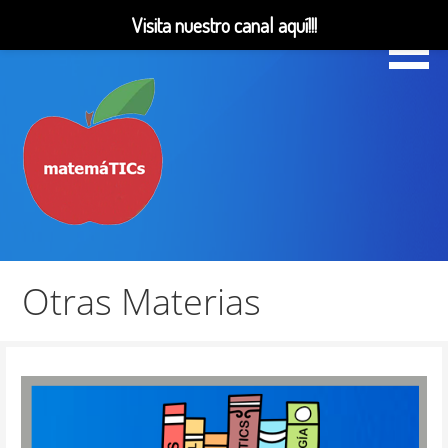
Visita nuestro canal aquí!!!
Saltar
al
contenido
Matemáticas, Educación, YouTube Videos
MatemáTICs
Otras Materias