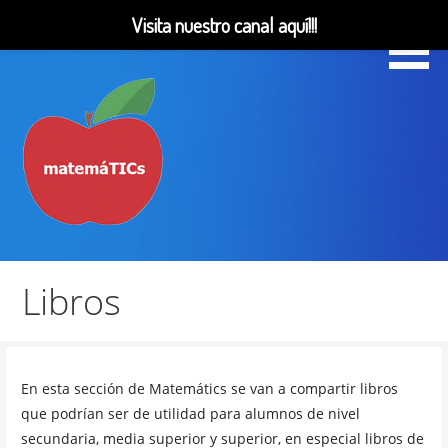
Visita nuestro canal aquí!!!
Saltar
al
contenido
Matemáticas, Educación, YouTube Videos
MatemáTICs
Libros
En esta sección de Matemátics se van a compartir libros
que podrían ser de utilidad para alumnos de nivel
secundaria, media superior y superior, en especial libros de