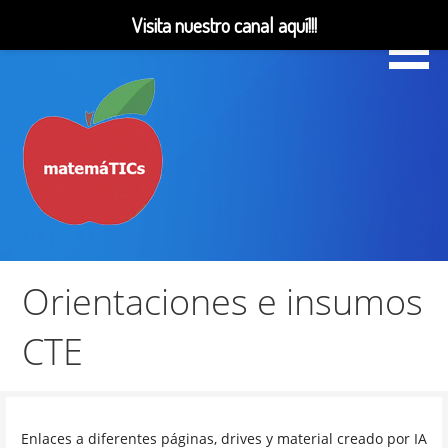
Visita nuestro canal aquí!!!
Saltar
al
contenido
Matemáticas, Educación, YouTube Videos
MatemáTICs
Orientaciones e insumos
CTE
Enlaces a diferentes páginas, drives y material creado por IA