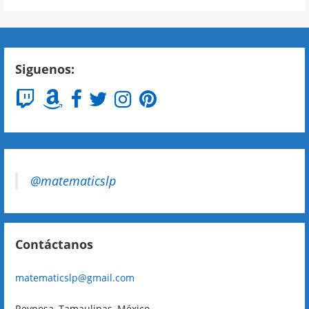
Siguenos:
@matematicslp
Contáctanos
matematicslp@gmail.com
Reynosa, Tamaulipas, México.