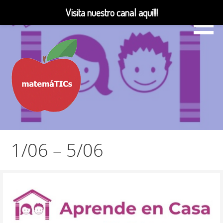
Visita nuestro canal aquí!!!
Saltar
al
contenido
Matemáticas, Educación, YouTube Videos
MatemáTICs
1/06 – 5/06